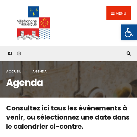
Search
Skip
for:
to
MENU
content
Ouv
ACCUEIL
AGENDA
Agenda
Consultez ici tous les évènements à
venir,
ou sélectionnez une date dans
le calendrier ci-contre.