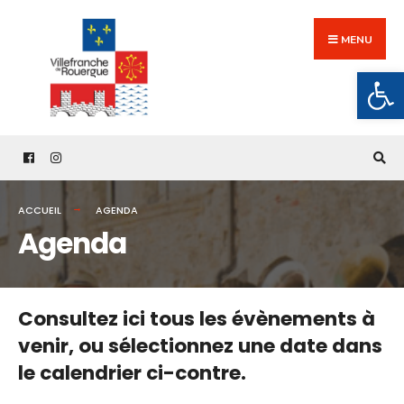
Search
Skip
for:
to
MENU
content
Ouv
ACCUEIL
AGENDA
Agenda
Consultez ici tous les évènements à
venir,
ou sélectionnez une date dans
le calendrier ci-contre.