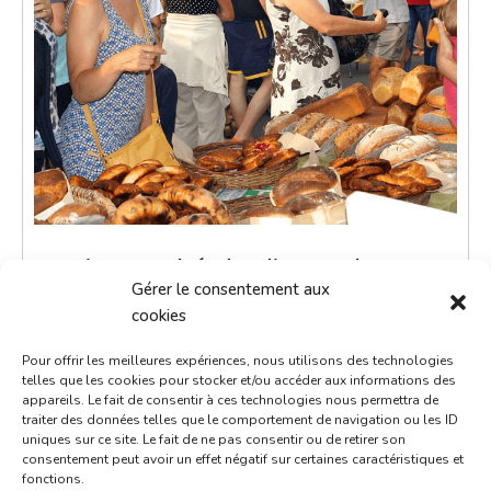
Petit marché du dimanche
Gérer le consentement aux
2 janvier 2028
cookies
9h00 - 12h00
Pour offrir les meilleures expériences, nous utilisons des technologies
Place de la République
telles que les cookies pour stocker et/ou accéder aux informations des
appareils. Le fait de consentir à ces technologies nous permettra de
Marchés
traiter des données telles que le comportement de navigation ou les ID
uniques sur ce site. Le fait de ne pas consentir ou de retirer son
consentement peut avoir un effet négatif sur certaines caractéristiques et
Le petit marché du dimanche est un moment de
fonctions.