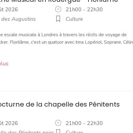
oût 2026
21h00 - 22h30
e des Augustins
Culture
ne escale musicale à Londres à travers les récits de voyage de
er. Florilâme, c'est un quatuor avec Irina Lopériol, Soprane, Céli
plus
nocturne de la chapelle des Pénitents
oût 2026
21h00 - 22h30
le des Pénitents noirs
Culture