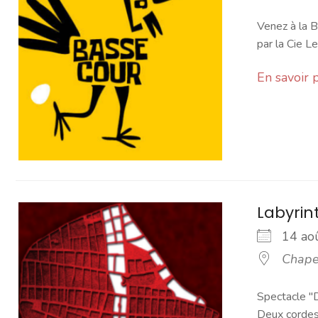
Venez à la 
par la Cie L
En savoir 
Labyrin
14 a
Chapel
Spectacle "D
Deux cordes 