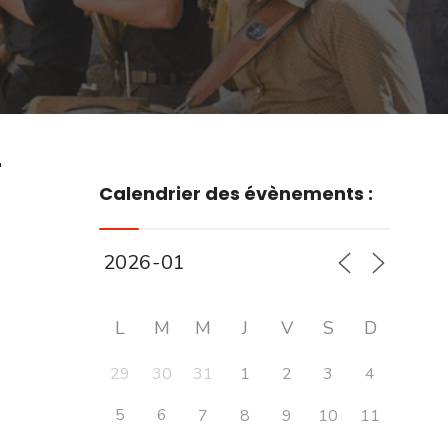
r
Calendrier des évènements :
L
M
M
J
V
S
D
29
30
31
1
2
3
4
5
6
7
8
9
10
11