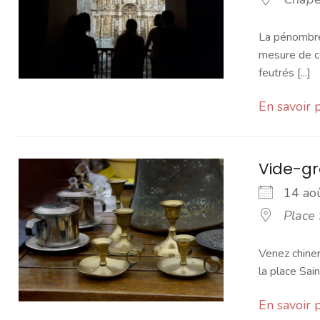
La pénombre,
mesure de ce
feutrés [...]
En savoir 
Vide-gr
14 a
Place 
Venez chiner
la place Sain
En savoir 