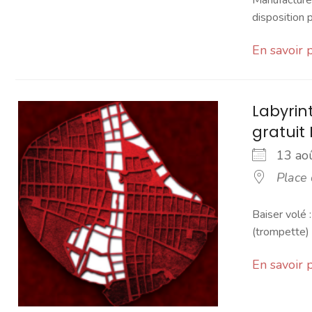
Manufacture.
disposition pa
En savoir 
Labyrin
gratuit 
13 a
Place 
Baiser volé :
(trompette) 
En savoir 