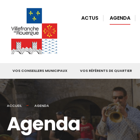
for:
Skip
to
ACTUS
AGENDA
content
VOS CONSEILLERS MUNICIPAUX
VOS RÉFÉRENTS DE QUARTIER
ACCUEIL
AGENDA
Agenda