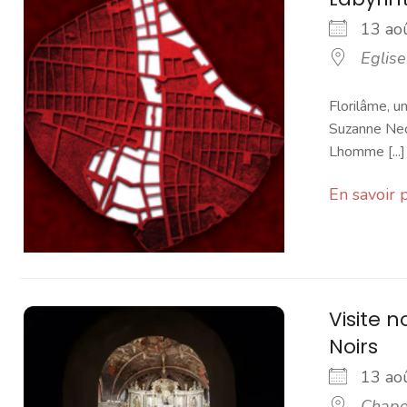
13 a
Eglis
Florilâme, u
Suzanne Neck
Lhomme [...]
En savoir 
Visite 
Noirs
13 a
Chapel