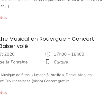
 Issus de la collection du Département de l’Aveyron et mis à
r [...]
plus
the Musical en Rouergue - Concert
Baiser volé
oût 2026
17h00 - 18h00
de la Fontaine
Culture
 Musique de films, « l’image à l’oreille », Daniel Alogues
et Guy Messinese (piano) Concert gratuit
plus