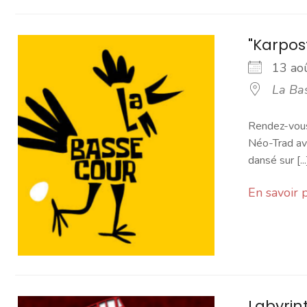
"Karpos
13 a
La Ba
Rendez-vous 
Néo-Trad av
dansé sur [...
En savoir 
Labyrin