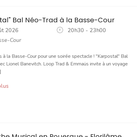
tal" Bal Néo-Trad à la Basse-Cour
oût 2026
20h30 - 23h00
sse-Cour
à la Basse-Cour pour une soirée spectacle ! "Karpostal" Bal
ec Lionel Banevitch. Loop Trad & Emmaüs invite à un voyage
]
plus
the Musical en Rouergue - Florilâme