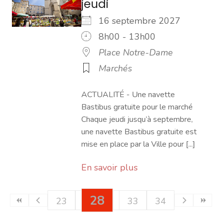
jeudi
16 septembre 2027
8h00 - 13h00
Place Notre-Dame
Marchés
ACTUALITÉ - Une navette
Bastibus gratuite pour le marché
Chaque jeudi jusqu’à septembre,
une navette Bastibus gratuite est
mise en place par la Ville pour [...]
En savoir plus
28
23
24
25
26
29
33
27
30
34
31
32