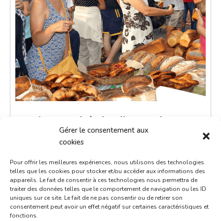
Petit marché du dimanche
Gérer le consentement aux
27 juin 2027
cookies
9h00 - 12h00
Pour offrir les meilleures expériences, nous utilisons des technologies
Place de la République
telles que les cookies pour stocker et/ou accéder aux informations des
appareils. Le fait de consentir à ces technologies nous permettra de
Marchés
traiter des données telles que le comportement de navigation ou les ID
uniques sur ce site. Le fait de ne pas consentir ou de retirer son
consentement peut avoir un effet négatif sur certaines caractéristiques et
Le petit marché du dimanche est un moment de
fonctions.