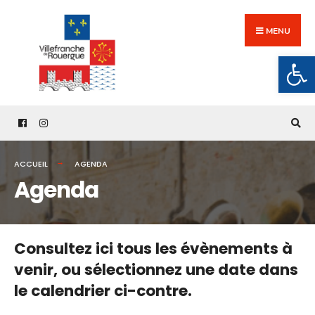
Search
Skip
for:
to
MENU
content
Ouv
ACCUEIL
AGENDA
Agenda
Consultez ici tous les évènements à
venir,
ou sélectionnez une date dans
le calendrier ci-contre.