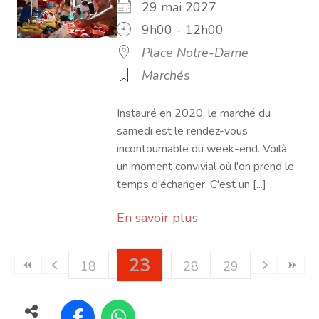
29 mai 2027
9h00 - 12h00
Place Notre-Dame
Marchés
Instauré en 2020, le marché du
samedi est le rendez-vous
incontournable du week-end. Voilà
un moment convivial où l'on prend le
temps d'échanger. C'est un [...]
En savoir plus
23
18
19
20
21
24
28
22
25
29
26
27