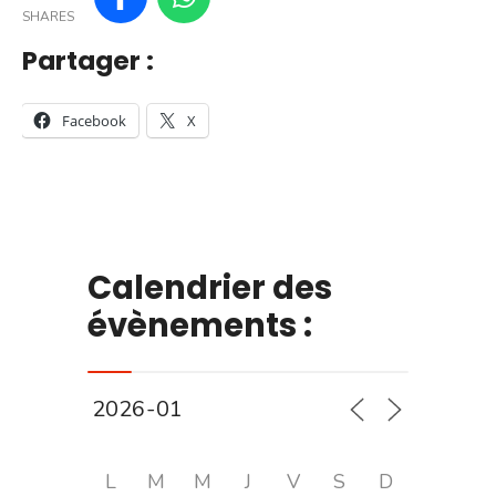
SHARES
Partager :
Facebook
X
Calendrier des
évènements :
L
M
M
J
V
S
D