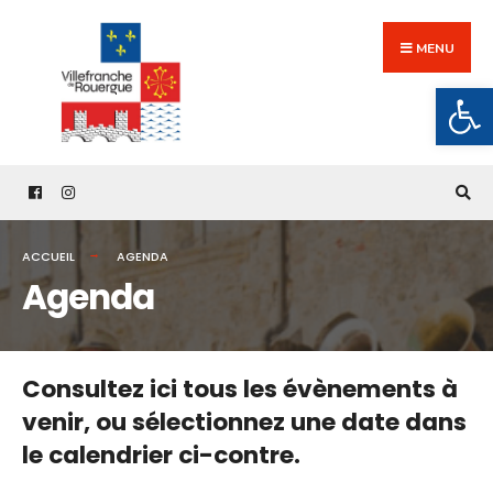
Search
Skip
for:
to
MENU
content
Ouv
ACCUEIL
AGENDA
Agenda
Consultez ici tous les évènements à
venir,
ou sélectionnez une date dans
le calendrier ci-contre.