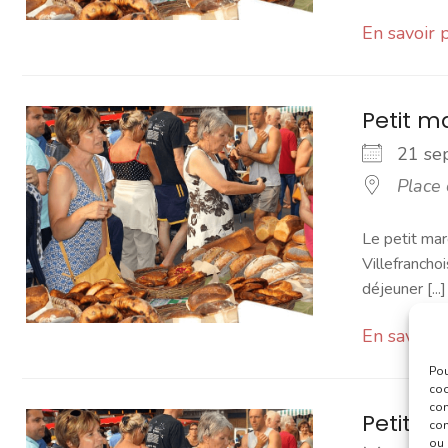
En savoir 
Petit 
21 s
Place
Le petit mar
Villefranchoi
déjeuner [...]
En savoir 
Pou
coo
con
Petit 
com
ou 