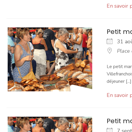
En savoir 
Petit 
31 a
Place
Le petit mar
Villefranchoi
déjeuner [...]
En savoir 
Petit 
7 se