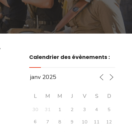
r
Calendrier des évènements :
L
M
M
J
V
S
D
30
31
1
2
3
4
5
6
7
8
9
10
11
12