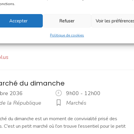
eptembre 2036
9h00 - 12h00
fonctions.
 de la République
Marchés
Accepter
Refuser
Voir les préférence
ché du dimanche est un moment de convivialité prisé des
s. C'est un petit marché où l'on trouve l'essentiel pour le petit
Politique de cookies
plus
marché du dimanche
tobre 2036
9h00 - 12h00
 de la République
Marchés
ché du dimanche est un moment de convivialité prisé des
s. C'est un petit marché où l'on trouve l'essentiel pour le petit