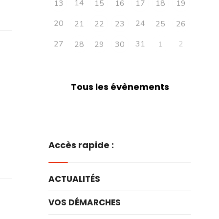
14
13
15
16
17
18
19
20
24
21
22
23
25
26
27
31
2
28
29
30
1
Tous les évènements
Accès rapide :
ACTUALITÉS
VOS DÉMARCHES