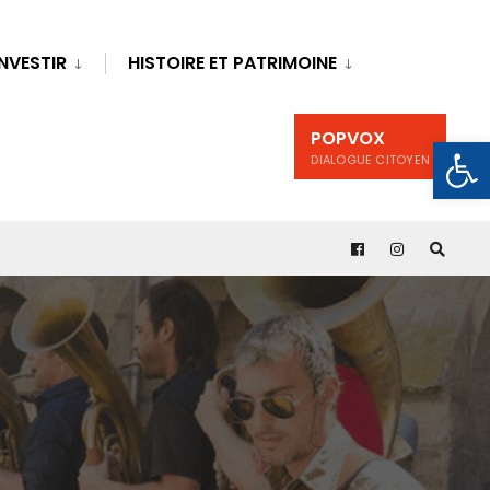
INVESTIR
HISTOIRE ET PATRIMOINE
POPVOX
Ouv
DIALOGUE CITOYEN