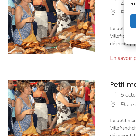
28 s
et 
Place
Le petit mar
Villefranchoi
déjeuner [...]
En savoir 
Petit 
5 oc
Place
Le petit mar
Villefranchoi
déjeuner [...]