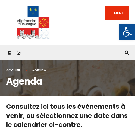
Search
Skip
for:
to
MENU
content
Ouv
ACCUEIL
AGENDA
Agenda
Consultez ici tous les évènements à
venir,
ou sélectionnez une date dans
le calendrier ci-contre.