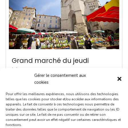
Grand marché du jeudi
24 juillet 2036
Gérer le consentement aux
8h00 - 13h00
cookies
Place Notre-Dame
Pour offrir les meilleures expériences, nous utilisons des technologies
Marchés
telles que les cookies pour stocker et/ou accéder aux informations des
appareils. Le fait de consentir à ces technologies nous permettra de
traiter des données telles que le comportement de navigation ou les ID
ACTUALITÉ - Une navette Bastibus gratuite pour le
uniques sur ce site. Le fait de ne pas consentir ou de retirer son
marché Chaque jeudi jusqu’à septembre, une navette
consentement peut avoir un effet négatif sur certaines caractéristiques et
fonctions.
Bastibus gratuite est mise en place par la Ville pour