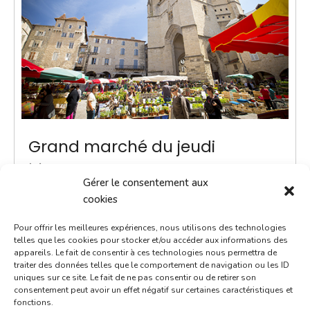
Grand marché du jeudi
6 mars 2036
Gérer le consentement aux
8h00 - 13h00
cookies
Place Notre-Dame
Pour offrir les meilleures expériences, nous utilisons des technologies
Marchés
telles que les cookies pour stocker et/ou accéder aux informations des
appareils. Le fait de consentir à ces technologies nous permettra de
traiter des données telles que le comportement de navigation ou les ID
ACTUALITÉ - Une navette Bastibus gratuite pour le
uniques sur ce site. Le fait de ne pas consentir ou de retirer son
marché Chaque jeudi jusqu’à septembre, une navette
consentement peut avoir un effet négatif sur certaines caractéristiques et
fonctions.
Bastibus gratuite est mise en place par la Ville pour