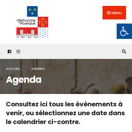
Search
Skip
for:
to
MENU
content
Ouv
ACCUEIL
AGENDA
Agenda
Consultez ici tous les évènements à
venir,
ou sélectionnez une date dans
le calendrier ci-contre.