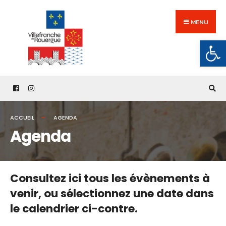
Search
Skip
for:
to
MENU
content
Ouv
ACCUEIL
AGENDA
Agenda
Consultez ici tous les évènements à
venir,
ou sélectionnez une date dans
le calendrier ci-contre.