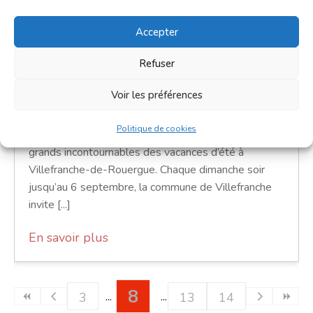
6 septembre 2026 - 7 septembre
2026
Accepter
18h30 - 23h30
Refuser
Place Saint-Jean
Voir les préférences
Marchés
Politique de cookies
Les marchés gourmands nocturnes, c’est l’un des
grands incontournables des vacances d’été à
Villefranche-de-Rouergue. Chaque dimanche soir
jusqu’au 6 septembre, la commune de Villefranche
invite [...]
En savoir plus
8
3
13
14