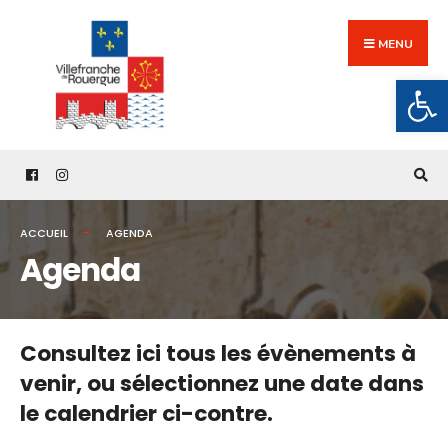
Search
Skip
for:
to
MENU
content
Ouv
ACCUEIL
AGENDA
Agenda
Consultez ici tous les évènements à
venir,
ou sélectionnez une date dans
le calendrier ci-contre.