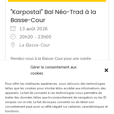
"Karpostal" Bal Néo-Trad à la
Basse-Cour
13 août 2026
20h30 - 23h00
La Basse-Cour
Rendez-vous à la Basse-Cour pour une soirée
spectacle ! "Karpostal" Bal Néo-Trad avec Lionel
Gérer le consentement aux
Banevitch. Loop Trad & Emmaüs invite à un voyage
cookies
dansé sur [...]
Pour offrir les meilleures expériences, nous utilisons des technologies
telles que les cookies pour stocker et/ou accéder aux informations des
En savoir plus
appareils. Le fait de consentir à ces technologies nous permettra de
traiter des données telles que le comportement de navigation ou les ID
uniques sur ce site. Le fait de ne pas consentir ou de retirer son
consentement peut avoir un effet négatif sur certaines caractéristiques et
fonctions.