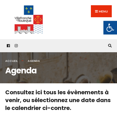
Search
Skip
for:
to
MENU
content
Ouv
ACCUEIL
AGENDA
Agenda
Consultez ici tous les évènements à
venir,
ou sélectionnez une date dans
le calendrier ci-contre.