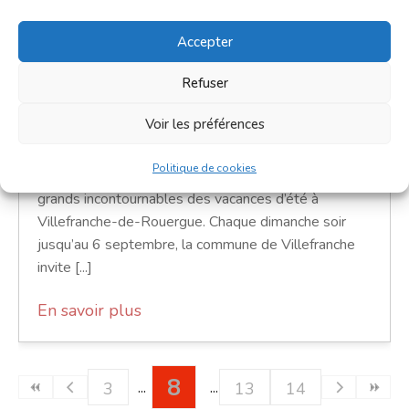
6 septembre 2026 - 7 septembre
2026
Accepter
18h30 - 23h30
Refuser
Place Saint-Jean
Voir les préférences
Marchés
Politique de cookies
Les marchés gourmands nocturnes, c’est l’un des
grands incontournables des vacances d’été à
Villefranche-de-Rouergue. Chaque dimanche soir
jusqu’au 6 septembre, la commune de Villefranche
invite [...]
En savoir plus
8
3
13
14