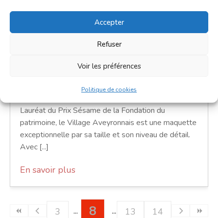
Découvrez la maquette géante
Accepter
du village aveyronnais
Refuser
10 septembre 2026
Voir les préférences
En journée
Eglise Saint-Joseph
Politique de cookies
Lauréat du Prix Sésame de la Fondation du
patrimoine, le Village Aveyronnais est une maquette
exceptionnelle par sa taille et son niveau de détail.
Avec [...]
En savoir plus
8
3
13
14