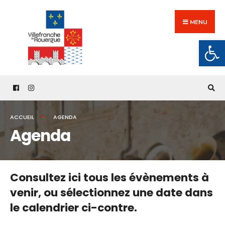
Search
Skip
for:
to
MENU
content
Ouv
ACCUEIL
AGENDA
Agenda
Consultez ici tous les évènements à
venir,
ou sélectionnez une date dans
le calendrier ci-contre.