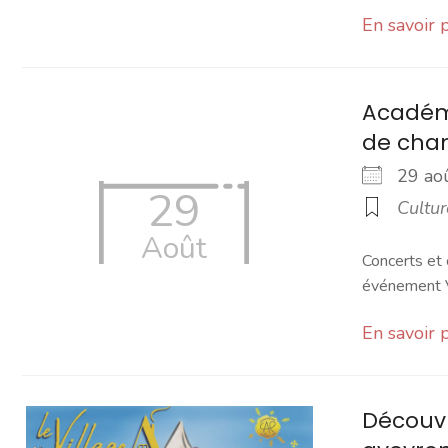
En savoir 
Académi
de cha
29 a
29
Cultur
Août
Concerts et 
événement Vi
En savoir 
Découvr