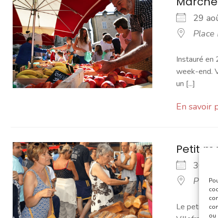
Marché
29 a
Place
Instauré en 
week-end. Vo
un [...]
En savoir 
Petit 
30 a
Place
Pou
coo
con
Le petit mar
com
ou 