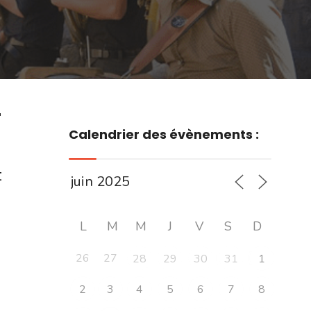
r
Calendrier des évènements :
t
L
M
M
J
V
S
D
26
27
28
29
30
31
1
2
3
4
5
6
7
8