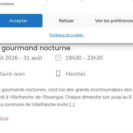
s. C'est un petit marché où l'on trouve l'essentiel pour le petit
fonctions.
Accepter
Refuser
Voir les préférence
plus
Politique de cookies
 gourmand nocturne
ût 2026 - 31 août
18h30 - 23h30
6
Saint-Jean
Marchés
gourmands nocturnes, c’est l’un des grands incontournables des
té à Villefranche-de-Rouergue. Chaque dimanche soir jusqu’au 6
a commune de Villefranche invite [...]
plus