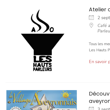
Atelier 
2 se
Café a
Parleu
Tous les mer
Les Hauts Pa
En savoir 
Découvr
aveyro
3 se