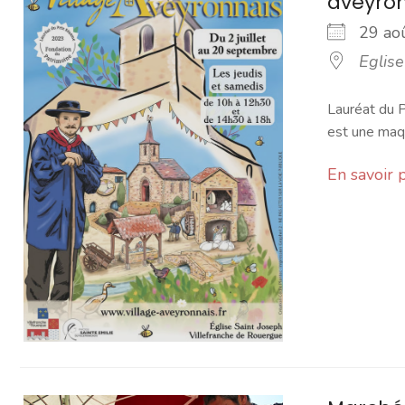
aveyro
29 a
Eglise
Lauréat du P
est une maqu
En savoir 