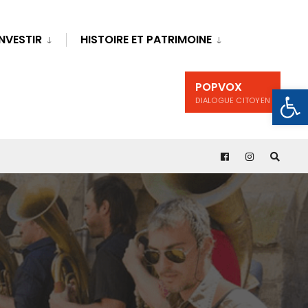
INVESTIR
HISTOIRE ET PATRIMOINE
POPVOX
Ouv
DIALOGUE CITOYEN