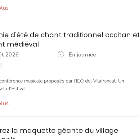
plus
e d'été de chant traditionnel occitan e
nt médiéval
oût 2026
En journée
e
conférence musicale proposés par l'IEO del Vilafrancat. Un
llef'Estival.
plus
ez la maquette géante du village