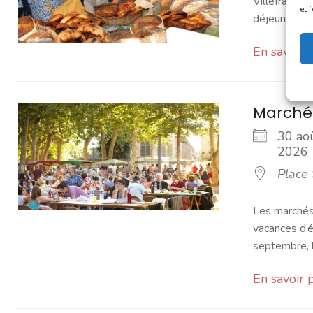
Villefranchoi
et 
déjeuner [...]
En savoir 
Marché
30 ao
202
Place 
Les marchés 
vacances d’é
septembre, l
En savoir 