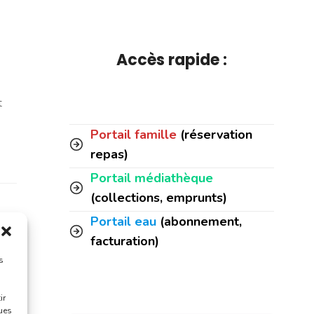
Accès rapide :
t
Portail famille
(réservation
repas)
Portail médiathèque
(collections, emprunts)
Portail eau
(abonnement,
facturation)
s
ir
ques