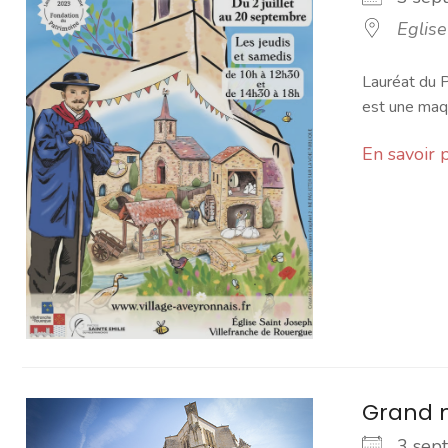
Eglise
Lauréat du P
est une maqu
En savoir 
Grand 
3 se