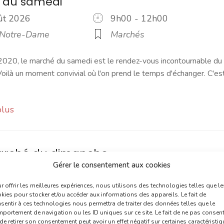
 du samedi
oût 2026
9h00 - 12h00
 Notre-Dame
Marchés
2020, le marché du samedi est le rendez-vous incontournable du
ilà un moment convivial où l'on prend le temps d'échanger. C'es
plus
marché du dimanche
Gérer le consentement aux cookies
oût 2026
9h00 - 12h00
 de la République
Marchés
r offrir les meilleures expériences, nous utilisons des technologies telles que le
kies pour stocker et/ou accéder aux informations des appareils. Le fait de
sentir à ces technologies nous permettra de traiter des données telles que le
ché du dimanche est un moment de convivialité prisé des
portement de navigation ou les ID uniques sur ce site. Le fait de ne pas consent
de retirer son consentement peut avoir un effet négatif sur certaines caractéristi