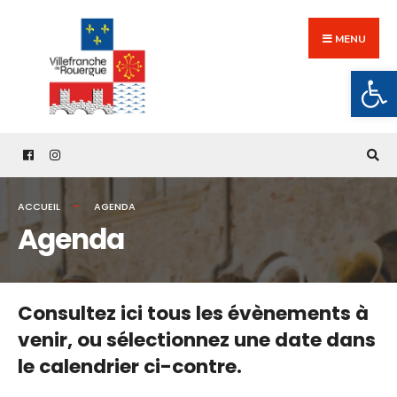
Search
Skip
for:
to
MENU
content
Ouv
ACCUEIL
AGENDA
Agenda
Consultez ici tous les évènements à
venir,
ou sélectionnez une date dans
le calendrier ci-contre.