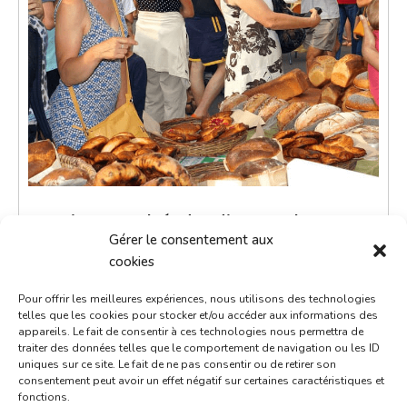
Petit marché du dimanche
Gérer le consentement aux
28 avril 2030
cookies
9h00 - 12h00
Pour offrir les meilleures expériences, nous utilisons des technologies
Place de la République
telles que les cookies pour stocker et/ou accéder aux informations des
appareils. Le fait de consentir à ces technologies nous permettra de
Marchés
traiter des données telles que le comportement de navigation ou les ID
uniques sur ce site. Le fait de ne pas consentir ou de retirer son
consentement peut avoir un effet négatif sur certaines caractéristiques et
Le petit marché du dimanche est un moment de
fonctions.