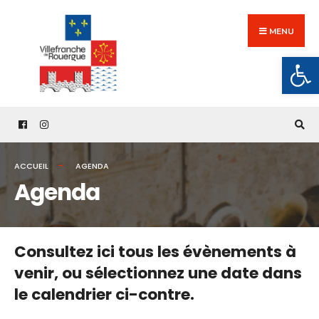
Search
Skip
for:
to
MENU
content
Ouv
ACCUEIL
AGENDA
Agenda
Consultez ici tous les évènements à
venir,
ou sélectionnez une date dans
le calendrier ci-contre.