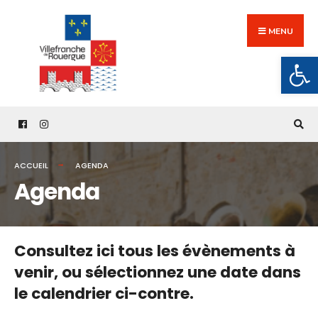
Search
Skip
for:
to
MENU
content
Ouv
ACCUEIL
AGENDA
Agenda
Consultez ici tous les évènements à
venir,
ou sélectionnez une date dans
le calendrier ci-contre.