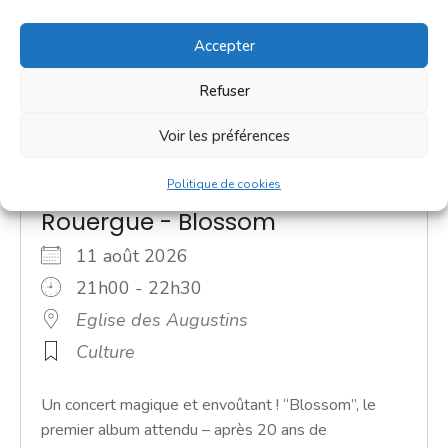
Accepter
Refuser
Voir les préférences
Labyrinthe Musical en
Politique de cookies
Rouergue - Blossom
11 août 2026
21h00 - 22h30
Eglise des Augustins
Culture
Un concert magique et envoûtant ! “Blossom”, le
premier album attendu – après 20 ans de