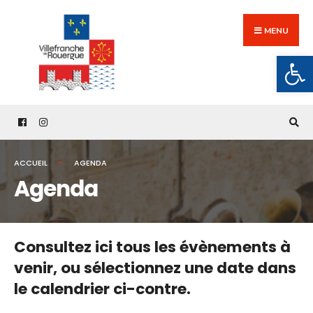
Search
Skip
for:
to
MENU
content
Ouv
ACCUEIL
AGENDA
Agenda
Consultez ici tous les évènements à
venir,
ou sélectionnez une date dans
le calendrier ci-contre.