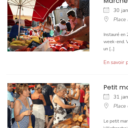
Marché
30 ja
Place
Instauré en 
week-end. Vo
un [...]
En savoir 
Petit 
31 ja
Place
Le petit mar