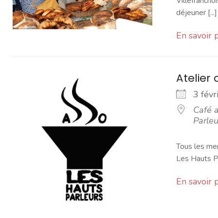
Villefranchoi
déjeuner [...]
En savoir 
Atelier 
3 fév
Café a
Parleu
Tous les mer
Les Hauts Pa
En savoir 