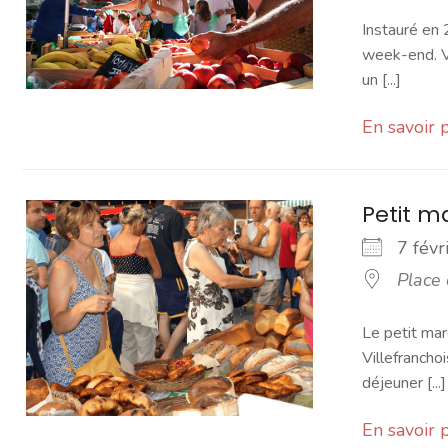
Instauré en 
week-end. Vo
un [...]
En savoir 
Petit 
7 fév
Place
Le petit mar
Villefranchoi
déjeuner [...]
En savoir 