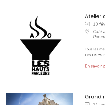
Atelier 
10 fé
Café a
Parleu
Tous les mer
Les Hauts Pa
En savoir 
Grand 
11 fé