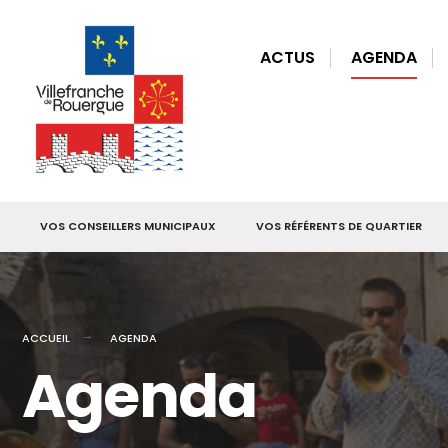
for:
Skip
to
ACTUS
AGENDA
content
VOS CONSEILLERS MUNICIPAUX
VOS RÉFÉRENTS DE QUARTIER
ACCUEIL
AGENDA
Agenda