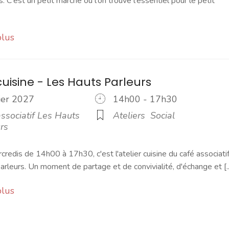
s. C'est un petit marché où l'on trouve l'essentiel pour le petit
plus
cuisine - Les Hauts Parleurs
rier 2027
14h00 - 17h30
ssociatif Les Hauts
Ateliers
Social
rs
credis de 14h00 à 17h30, c'est l'atelier cuisine du café associati
rleurs. Un moment de partage et de convivialité, d'échange et [..
plus