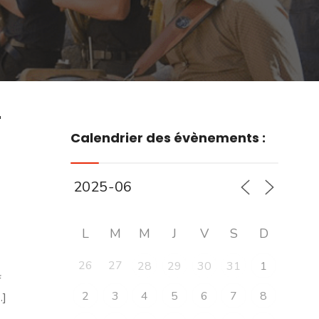
r
Calendrier des évènements :
L
M
M
J
V
S
D
26
27
28
29
30
31
1
f
2
3
4
5
6
7
8
.]