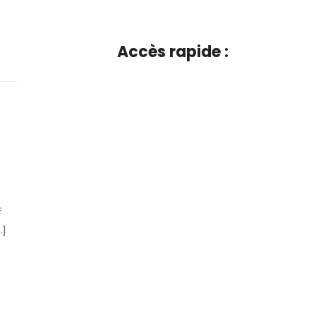
Accès rapide :
f
.]