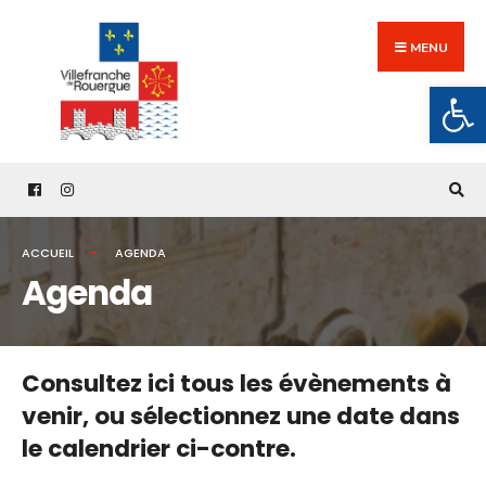
Search
Skip
for:
to
MENU
content
Ouv
ACCUEIL
AGENDA
Agenda
Consultez ici tous les évènements à
venir,
ou sélectionnez une date dans
le calendrier ci-contre.