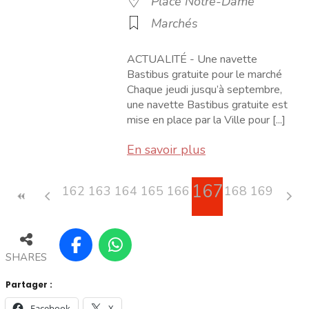
Place Notre-Dame
Marchés
ACTUALITÉ - Une navette
Bastibus gratuite pour le marché
Chaque jeudi jusqu’à septembre,
une navette Bastibus gratuite est
mise en place par la Ville pour [...]
En savoir plus
167
162
163
164
165
166
168
169
SHARES
Partager :
Facebook
X