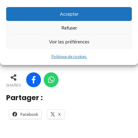
convivialité prisé des Villefranchois. C'est un petit
marché où l'on trouve l'essentiel pour le petit
Accepter
déjeuner [...]
Refuser
En savoir plus
Voir les préférences
156
151
161
162
Politique de cookies
SHARES
Partager :
Facebook
X