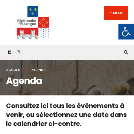
Search
Skip
for:
to
MENU
content
Ouv
ACCUEIL
AGENDA
Agenda
Consultez ici tous les évènements à
venir,
ou sélectionnez une date dans
le calendrier ci-contre.