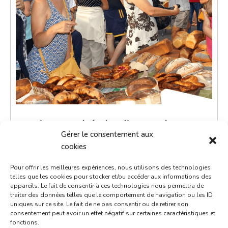
Petit marché du dimanche
Gérer le consentement aux
25 novembre 2035
cookies
9h00 - 12h00
Pour offrir les meilleures expériences, nous utilisons des technologies
Place de la République
telles que les cookies pour stocker et/ou accéder aux informations des
appareils. Le fait de consentir à ces technologies nous permettra de
Marchés
traiter des données telles que le comportement de navigation ou les ID
uniques sur ce site. Le fait de ne pas consentir ou de retirer son
consentement peut avoir un effet négatif sur certaines caractéristiques et
Le petit marché du dimanche est un moment de
fonctions.