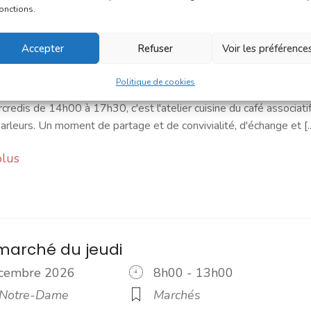
cuisine - Les Hauts Parleurs
fonctions.
écembre 2026
14h00 - 17h30
Accepter
Refuser
Voir les préférence
ssociatif Les Hauts
Ateliers
Social
rs
Politique de cookies
credis de 14h00 à 17h30, c'est l'atelier cuisine du café associati
rleurs. Un moment de partage et de convivialité, d'échange et [..
plus
marché du jeudi
écembre 2026
8h00 - 13h00
 Notre-Dame
Marchés