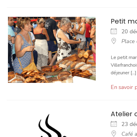
Petit 
20 d
Place
Le petit mar
Villefranchoi
déjeuner [...]
En savoir 
Atelier 
23 d
Café a