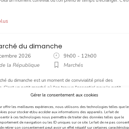
ilà un moment convivial où l'on prend le temps d'échanger. C'es
plus
marché du dimanche
écembre 2026
9h00 - 12h00
 de la République
Marchés
ché du dimanche est un moment de convivialité prisé des
s. C'est un petit marché où l'on trouve l'essentiel pour le petit
Gérer le consentement aux cookies
r offrir les meilleures expériences, nous utilisons des technologies telles que le
plus
kies pour stocker et/ou accéder aux informations des appareils. Le fait de
sentir à ces technologies nous permettra de traiter des données telles que le
portement de navigation ou les ID uniques sur ce site. Le fait de ne pas consent
de retirer son consentement peut avoir un effet négatif sur certaines caractéristi