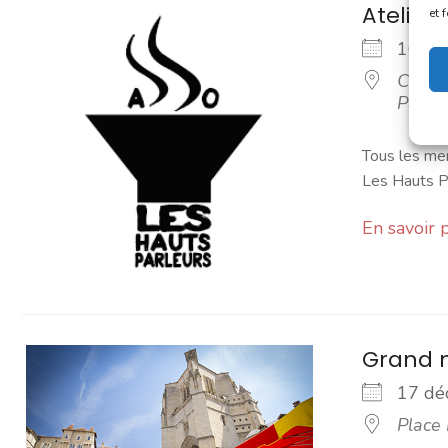
Atelier 
et 
16 d
Café a
Parleu
Tous les mer
Les Hauts Pa
En savoir 
Grand 
17 d
Place