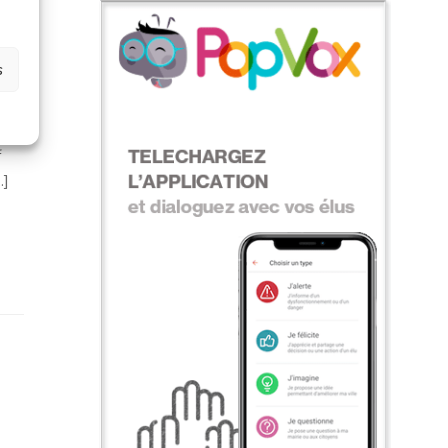
s
f
.]