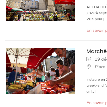
ACTUALITÉ -
jusqu’à sept
Ville pour [...
En savoir 
Marché
19 d
Place
Instauré en 
week-end. Vo
un [...]
En savoir 