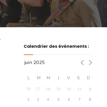
r
Calendrier des évènements :
L
M
M
J
V
S
D
26
27
28
29
30
31
1
2
3
4
5
6
7
8