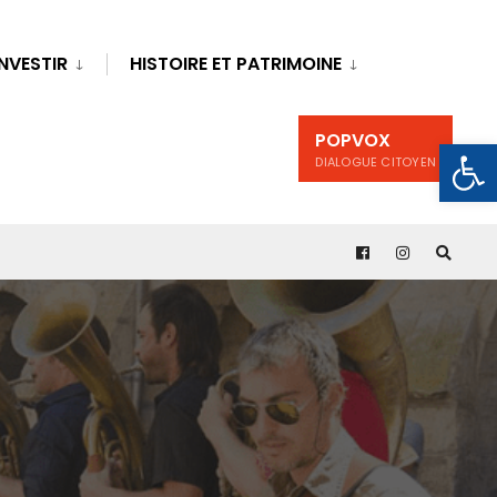
INVESTIR
HISTOIRE ET PATRIMOINE
POPVOX
Ouv
DIALOGUE CITOYEN