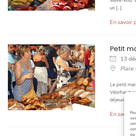
week-end. Vo
un [...]
En savoir 
Petit 
13 d
Place
Le petit mar
Villefranchoi
déjeuner [...]
Pou
En savoir 
coo
con
com
ou 