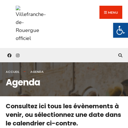
Search
Skip
for:
to
MENU
content
Ouv
ACCUEIL
AGENDA
Agenda
Consultez ici tous les évènements à
venir,
ou sélectionnez une date dans
le calendrier ci-contre.