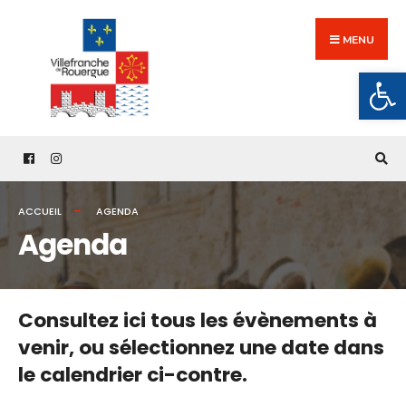
Search
Skip
for:
to
MENU
content
Ouv
ACCUEIL
AGENDA
Agenda
Consultez ici tous les évènements à
venir,
ou sélectionnez une date dans
le calendrier ci-contre.