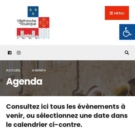
Search
Skip
for:
to
MENU
content
Ouv
ACCUEIL
AGENDA
Agenda
Consultez ici tous les évènements à
venir,
ou sélectionnez une date dans
le calendrier ci-contre.