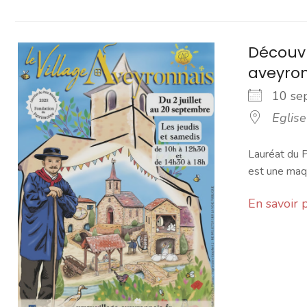
Découvr
aveyro
10 s
Eglise
Lauréat du P
est une maqu
En savoir 