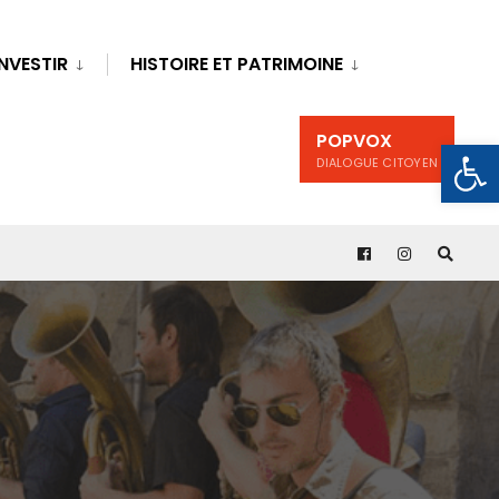
INVESTIR
HISTOIRE ET PATRIMOINE
POPVOX
Ouv
DIALOGUE CITOYEN