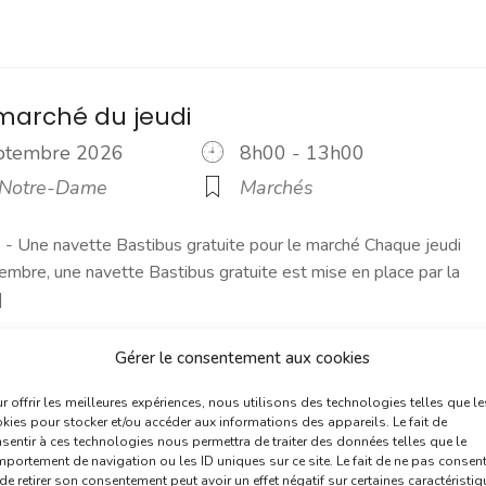
marché du jeudi
eptembre 2026
8h00 - 13h00
 Notre-Dame
Marchés
 Une navette Bastibus gratuite pour le marché Chaque jeudi
embre, une navette Bastibus gratuite est mise en place par la
]
plus
Gérer le consentement aux cookies
r offrir les meilleures expériences, nous utilisons des technologies telles que le
kies pour stocker et/ou accéder aux informations des appareils. Le fait de
the Musical en Rouergue - Concert
sentir à ces technologies nous permettra de traiter des données telles que le
portement de navigation ou les ID uniques sur ce site. Le fait de ne pas consent
De Folias en folies
de retirer son consentement peut avoir un effet négatif sur certaines caractéristi