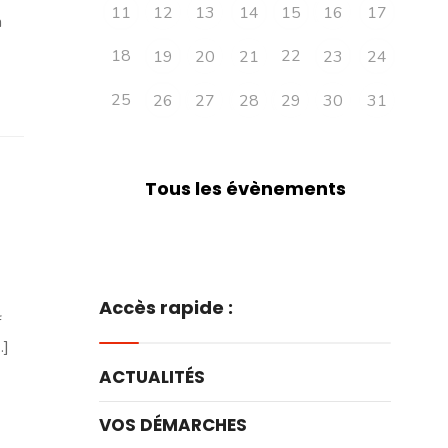
11
12
13
14
15
16
17
à
18
22
19
20
21
23
24
25
26
27
28
29
30
31
Tous les évènements
Accès rapide :
f
.]
ACTUALITÉS
VOS DÉMARCHES