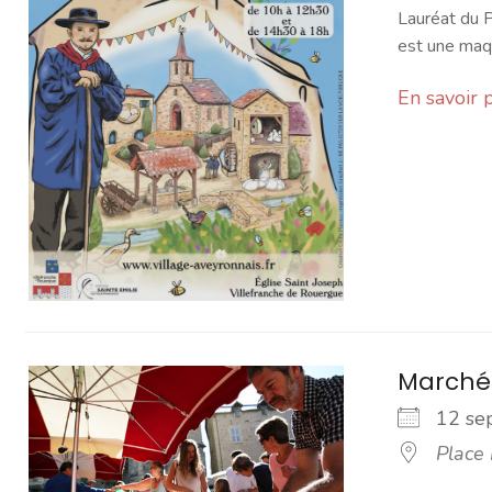
Lauréat du P
est une maqu
En savoir 
Marché
12 s
Place