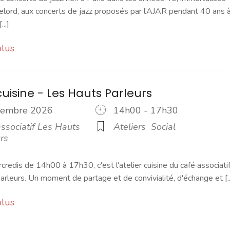
elord, aux concerts de jazz proposés par l’AJAR pendant 40 ans 
...]
plus
cuisine - Les Hauts Parleurs
ptembre 2026
14h00 - 17h30
ssociatif Les Hauts
Ateliers
Social
rs
credis de 14h00 à 17h30, c'est l'atelier cuisine du café associati
rleurs. Un moment de partage et de convivialité, d'échange et [..
plus