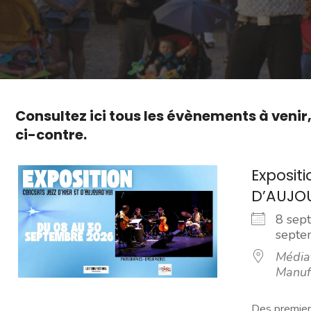
Consultez ici tous les évènements à venir
ci-contre.
Exposit
D’AUJO
8 sep
sept
Média
Manuf
Des premier