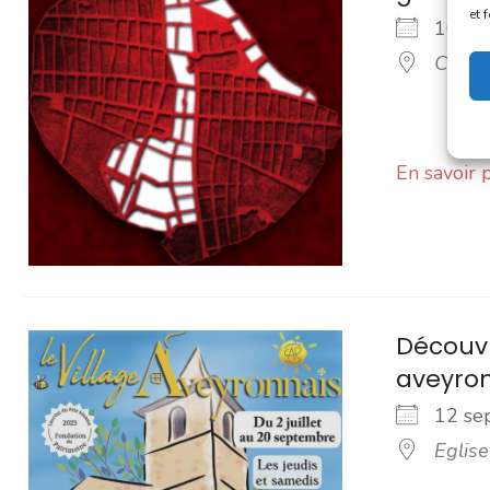
et 
10 s
Chape
En savoir 
Découvr
aveyro
12 s
Eglise