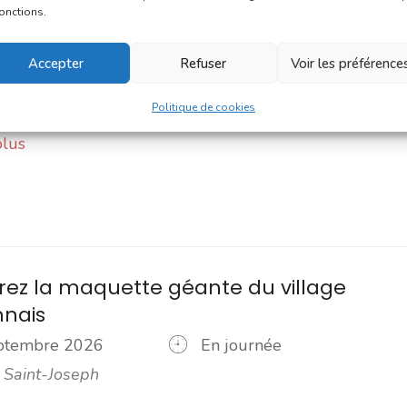
fonctions.
eptembre 2026
21h00 - 22h00
lle Saint-Jacques
Culture
Accepter
Refuser
Voir les préférence
Politique de cookies
plus
ez la maquette géante du village
nnais
eptembre 2026
En journée
 Saint-Joseph