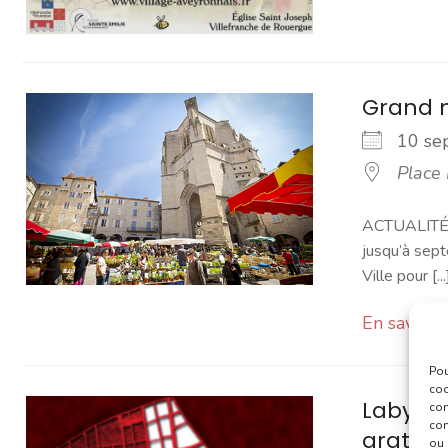
Grand 
10 s
Place
ACTUALITÉ -
jusqu’à sept
Ville pour [...
En savoir 
Pou
coo
Labyrin
con
com
gratuit 
ou 