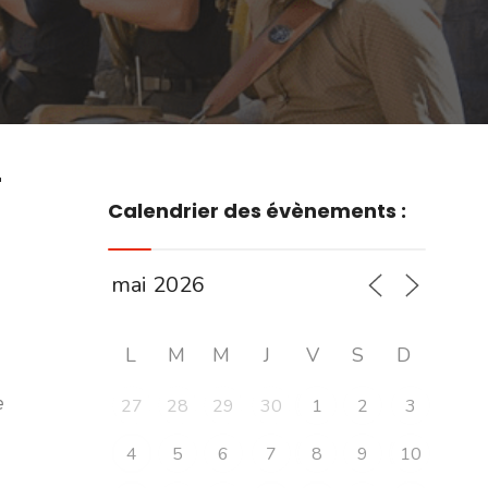
r
Calendrier des évènements :
L
M
M
J
V
S
D
e
27
28
29
30
1
2
3
4
5
6
7
8
9
10