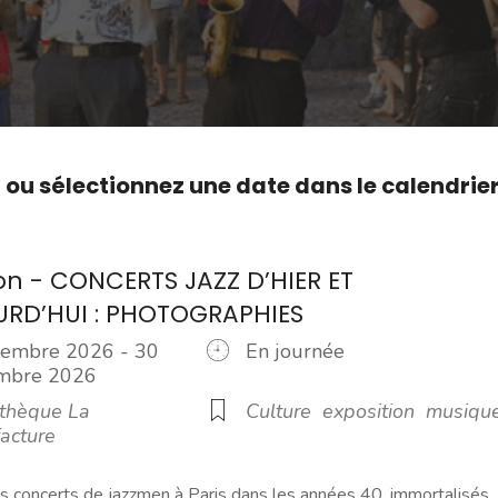
,
ou sélectionnez une date dans le calendrie
ion - CONCERTS JAZZ D’HIER ET
URD’HUI : PHOTOGRAPHIES
tembre 2026 - 30
En journée
embre 2026
thèque La
Culture
exposition
musiqu
acture
s concerts de jazzmen à Paris dans les années 40, immortalisés