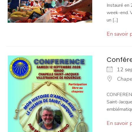
Instauré en 
week-end. Vo
un [...]
En savoir 
Confér
12 s
Chape
CONFERENCE 
Saint-Jacque
emblématique
En savoir 