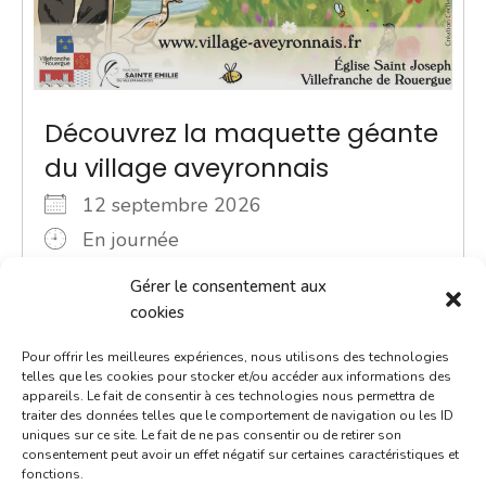
Découvrez la maquette géante
du village aveyronnais
12 septembre 2026
En journée
Eglise Saint-Joseph
Gérer le consentement aux
cookies
Lauréat du Prix Sésame de la Fondation du
patrimoine, le Village Aveyronnais est une maquette
Pour offrir les meilleures expériences, nous utilisons des technologies
telles que les cookies pour stocker et/ou accéder aux informations des
exceptionnelle par sa taille et son niveau de détail.
appareils. Le fait de consentir à ces technologies nous permettra de
Avec [...]
traiter des données telles que le comportement de navigation ou les ID
uniques sur ce site. Le fait de ne pas consentir ou de retirer son
consentement peut avoir un effet négatif sur certaines caractéristiques et
En savoir plus
fonctions.