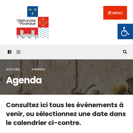
Search
Skip
for:
to
MENU
content
Ouv
ACCUEIL
AGENDA
Agenda
Consultez ici tous les évènements à
venir,
ou sélectionnez une date dans
le calendrier ci-contre.