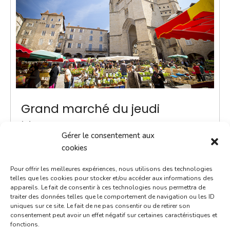
Grand marché du jeudi
1 novembre 2029
Gérer le consentement aux
8h00 - 13h00
cookies
Place Notre-Dame
Pour offrir les meilleures expériences, nous utilisons des technologies
Marchés
telles que les cookies pour stocker et/ou accéder aux informations des
appareils. Le fait de consentir à ces technologies nous permettra de
traiter des données telles que le comportement de navigation ou les ID
ACTUALITÉ - Une navette Bastibus gratuite pour le
uniques sur ce site. Le fait de ne pas consentir ou de retirer son
marché Chaque jeudi jusqu’à septembre, une navette
consentement peut avoir un effet négatif sur certaines caractéristiques et
fonctions.
Bastibus gratuite est mise en place par la Ville pour