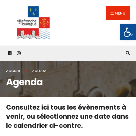
Search
Skip
for:
to
MENU
content
Ouv
ACCUEIL
AGENDA
Agenda
Consultez ici tous les évènements à
venir,
ou sélectionnez une date dans
le calendrier ci-contre.