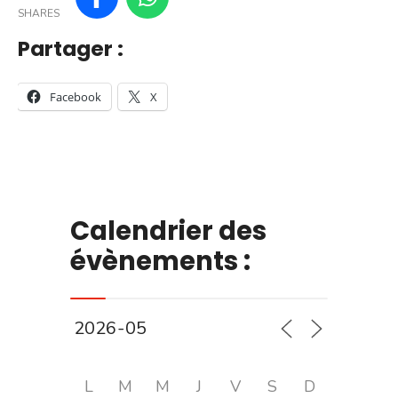
SHARES
Partager :
Facebook
X
Calendrier des
évènements :
L
M
M
J
V
S
D