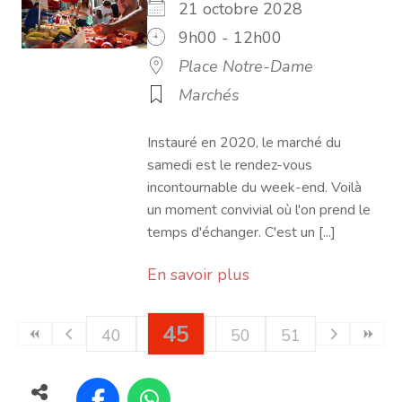
21 octobre 2028
9h00 - 12h00
Place Notre-Dame
Marchés
Instauré en 2020, le marché du
samedi est le rendez-vous
incontournable du week-end. Voilà
un moment convivial où l'on prend le
temps d'échanger. C'est un [...]
En savoir plus
45
40
41
42
43
46
50
44
47
51
48
49