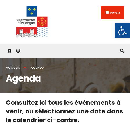
Search
Skip
for:
to
MENU
content
Ouv
ACCUEIL
AGENDA
Agenda
Consultez ici tous les évènements à
venir,
ou sélectionnez une date dans
le calendrier ci-contre.