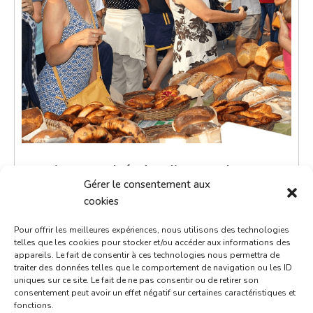
Petit marché du dimanche
Gérer le consentement aux
10 septembre 2028
cookies
9h00 - 12h00
Pour offrir les meilleures expériences, nous utilisons des technologies
Place de la République
telles que les cookies pour stocker et/ou accéder aux informations des
appareils. Le fait de consentir à ces technologies nous permettra de
Marchés
traiter des données telles que le comportement de navigation ou les ID
uniques sur ce site. Le fait de ne pas consentir ou de retirer son
consentement peut avoir un effet négatif sur certaines caractéristiques et
Le petit marché du dimanche est un moment de
fonctions.