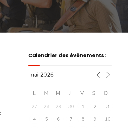
r
Calendrier des évènements :
L
M
M
J
V
S
D
27
28
29
30
1
2
3
t
4
5
6
7
8
9
10