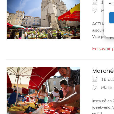
14 o
et 
Place
ACTUALITÉ -
jusqu’à sept
Ville pour [...
En savoir 
Marché
16 o
Place
Instauré en 
week-end. Vo
un [...]