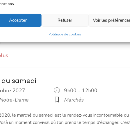
ctobre 2027
8h00 - 13h00
fonctions.
 Notre-Dame
Marchés
Accepter
Refuser
Voir les préférence
 Une navette Bastibus gratuite pour le marché Chaque jeudi
embre, une navette Bastibus gratuite est mise en place par la
Politique de cookies
]
plus
 du samedi
ctobre 2027
9h00 - 12h00
 Notre-Dame
Marchés
2020, le marché du samedi est le rendez-vous incontournable du
ilà un moment convivial où l'on prend le temps d'échanger. C'es