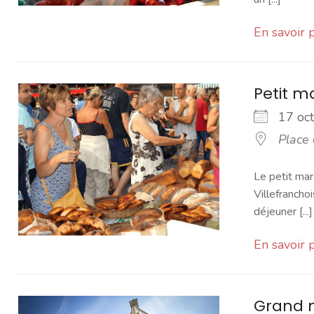
En savoir 
Petit 
17 o
Place
Le petit mar
Villefranchoi
déjeuner [...]
En savoir 
Grand 