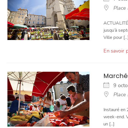
Place
ACTUALITÉ -
jusqu’à sept
Ville pour [...
En savoir 
Marché
9 oc
Place
Instauré en 
week-end. Vo
un [...]