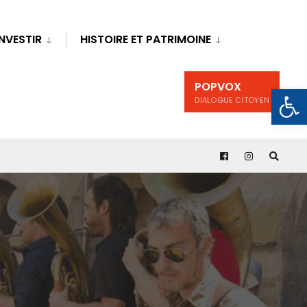
INVESTIR
HISTOIRE ET PATRIMOINE
POPVOX
Ouv
DIALOGUE CITOYEN