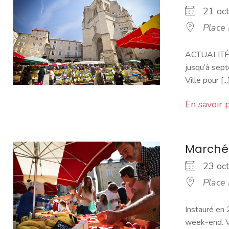
21 o
Place
ACTUALITÉ -
jusqu’à sept
Ville pour [...
En savoir 
Marché
23 o
Place
Instauré en 
week-end. Vo