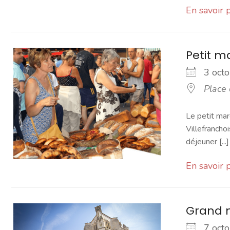
En savoir 
Petit 
3 oc
Place
Le petit mar
Villefranchoi
déjeuner [...]
En savoir 
Grand 
7 oc