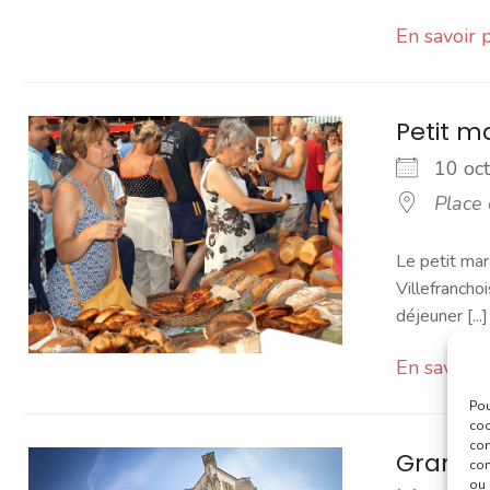
En savoir 
Petit 
10 o
Place
Le petit mar
Villefranchoi
déjeuner [...]
En savoir 
Pou
coo
con
Grand 
com
ou 