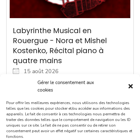
Labyrinthe Musical en
Rouergue - Nora et Mishel
Kostenko, Récital piano à
quatre mains
15 août 2026
18h00 - 19h00
Gérer le consentement aux
cookies
Eglise des Augustins
Culture
Pour offrir les meilleures expériences, nous utilisons des technologies
telles que les cookies pour stocker et/ou accéder aux informations des
appareils. Le fait de consentir à ces technologies nous permettra de
Venez assister à un récital de piano à quatre mains
traiter des données telles que le comportement de navigation ou les ID
par deux très jeunes artistes d'origine ukrainienne.
uniques sur ce site. Le fait de ne pas consentir ou de retirer son
consentement peut avoir un effet négatif sur certaines caractéristiques et
C’est à Vertou, près de Nantes, que vivent [...]
fonctions.