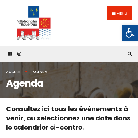
Search
Skip
for:
to
MENU
content
Ouv
ACCUEIL
AGENDA
Agenda
Consultez ici tous les évènements à
venir,
ou sélectionnez une date dans
le calendrier ci-contre.