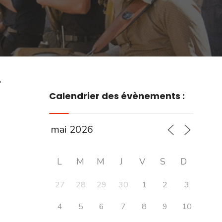
r
Calendrier des évènements :
L
M
M
J
V
S
D
27
28
29
30
1
2
3
4
5
6
7
8
9
10