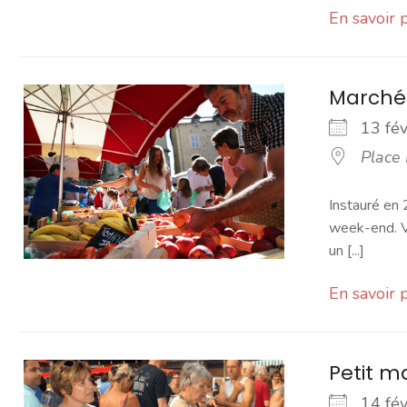
En savoir 
Marché
13 fé
Place
Instauré en 
week-end. Vo
un [...]
En savoir 
Petit 
14 fé