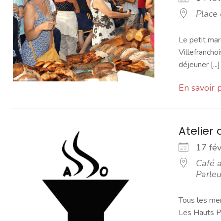
Place
Le petit mar
Villefranchoi
déjeuner [...]
En savoir 
Atelier 
17 fé
Café a
Parleu
Tous les mer
Les Hauts Pa