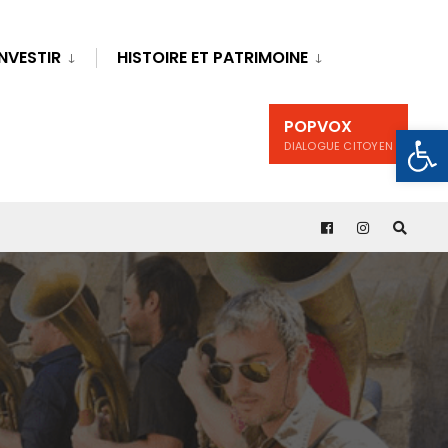
INVESTIR
HISTOIRE ET PATRIMOINE
POPVOX
Ouv
DIALOGUE CITOYEN