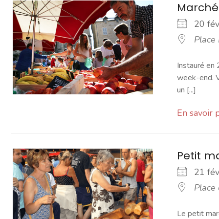
Marché
20 fé
Place
Instauré en 
week-end. Vo
un [...]
En savoir 
Petit 
21 fé
Place
Le petit mar