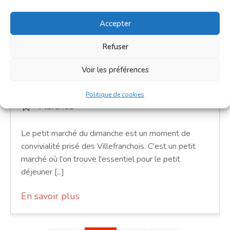
Accepter
Petit marché du dimanche
Refuser
21 février 2027
Voir les préférences
9h00 - 12h00
Place de la République
Politique de cookies
Marchés
Le petit marché du dimanche est un moment de
convivialité prisé des Villefranchois. C'est un petit
marché où l'on trouve l'essentiel pour le petit
déjeuner [...]
En savoir plus