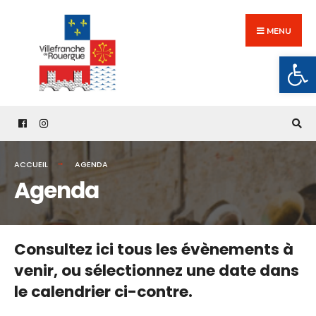
Search
Skip
for:
to
MENU
content
Ouv
ACCUEIL
AGENDA
Agenda
Consultez ici tous les évènements à
venir,
ou sélectionnez une date dans
le calendrier ci-contre.