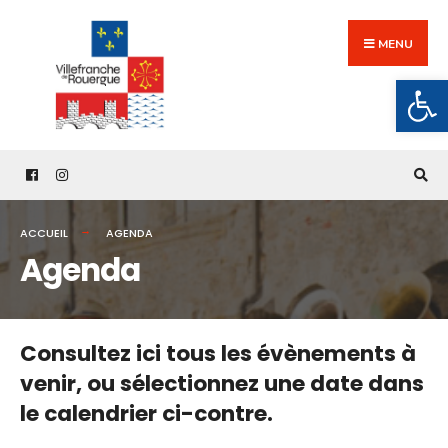
Search
Skip
for:
to
MENU
content
Ouv
ACCUEIL
AGENDA
Agenda
Consultez ici tous les évènements à
venir,
ou sélectionnez une date dans
le calendrier ci-contre.