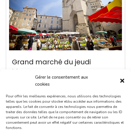
Grand marché du jeudi
3 juillet 2036
Gérer le consentement aux
8h00 - 13h00
cookies
Place Notre-Dame
Pour offrir les meilleures expériences, nous utilisons des technologies
Marchés
telles que les cookies pour stocker et/ou accéder aux informations des
appareils. Le fait de consentir à ces technologies nous permettra de
traiter des données telles que le comportement de navigation ou les ID
ACTUALITÉ - Une navette Bastibus gratuite pour le
uniques sur ce site. Le fait de ne pas consentir ou de retirer son
marché Chaque jeudi jusqu’à septembre, une navette
consentement peut avoir un effet négatif sur certaines caractéristiques et
fonctions.
Bastibus gratuite est mise en place par la Ville pour