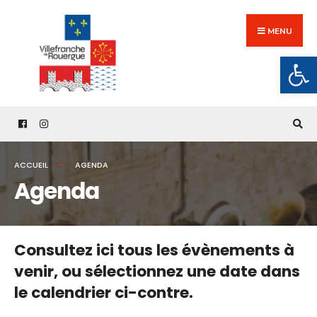
Search
Skip
for:
to
MENU
content
Ouv
ACCUEIL
AGENDA
Agenda
Consultez ici tous les évènements à
venir,
ou sélectionnez une date dans
le calendrier ci-contre.