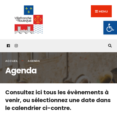
Search
Skip
for:
to
MENU
content
Ouv
ACCUEIL
AGENDA
Agenda
Consultez ici tous les évènements à
venir,
ou sélectionnez une date dans
le calendrier ci-contre.