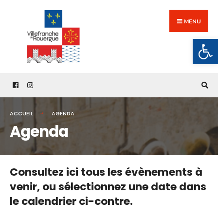
Search
Skip
for:
to
MENU
content
Ouv
ACCUEIL
AGENDA
Agenda
Consultez ici tous les évènements à
venir,
ou sélectionnez une date dans
le calendrier ci-contre.