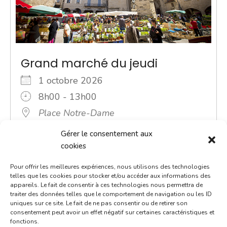
Grand marché du jeudi
1 octobre 2026
8h00 - 13h00
Place Notre-Dame
Marchés
Gérer le consentement aux
cookies
ACTUALITÉ - Une navette Bastibus gratuite pour le
Pour offrir les meilleures expériences, nous utilisons des technologies
marché Chaque jeudi jusqu’à septembre, une navette
telles que les cookies pour stocker et/ou accéder aux informations des
Bastibus gratuite est mise en place par la Ville pour
appareils. Le fait de consentir à ces technologies nous permettra de
[...]
traiter des données telles que le comportement de navigation ou les ID
uniques sur ce site. Le fait de ne pas consentir ou de retirer son
consentement peut avoir un effet négatif sur certaines caractéristiques et
En savoir plus
fonctions.