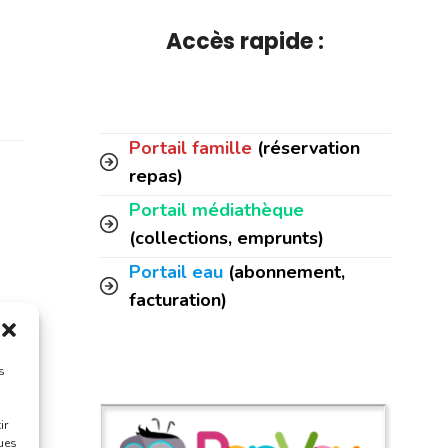
Accès rapide :
Portail famille
(réservation
repas)
Portail médiathèque
(collections, emprunts)
Portail eau
(abonnement,
facturation)
s
]
s
ir
ques