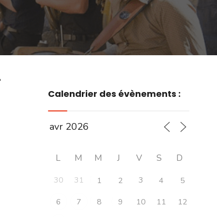
r
Calendrier des évènements :
L
M
M
J
V
S
D
30
31
3
1
2
4
5
6
7
8
9
10
11
12