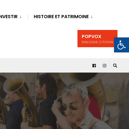
INVESTIR
HISTOIRE ET PATRIMOINE
POPVOX
Ouv
DIALOGUE CITOYEN