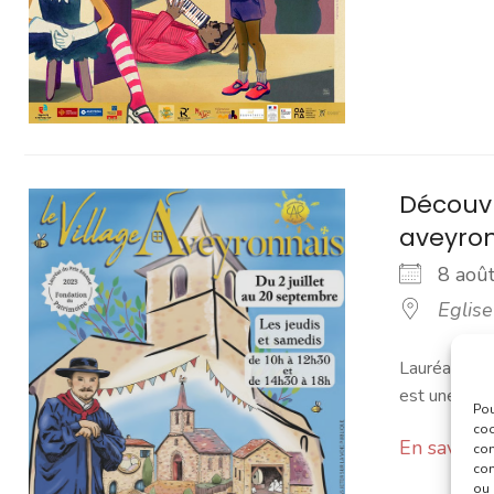
Découvr
aveyro
8 ao
Eglise
Lauréat du P
est une maqu
Pou
coo
En savoir 
con
com
ou 