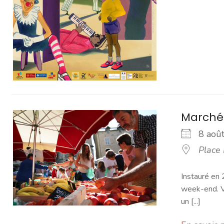
Marché
8 ao
Place
Instauré en 
week-end. Vo
un [...]