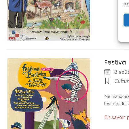
et 
Festiva
8 ao
Cultur
Ne manquez p
les arts de l
En savoir 