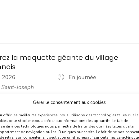
ez la maquette géante du village
nnais
ût 2026
En journée
 Saint-Joseph
Gérer le consentement aux cookies
rix Sésame de la Fondation du patrimoine, le Village Aveyronnai
ette exceptionnelle par sa taille et son niveau de détail. Avec [...
r offrir les meilleures expériences, nous utilisons des technologies telles que le
kies pour stocker et/ou accéder aux informations des appareils. Le fait de
plus
sentir à ces technologies nous permettra de traiter des données telles que le
portement de navigation ou les ID uniques sur ce site. Le fait de ne pas consent
de retirer son consentement peut avoir un effet négatif sur certaines caractéristi