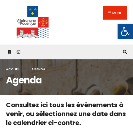
Search
Skip
for:
to
MENU
content
Ouv
ACCUEIL
AGENDA
Agenda
Consultez ici tous les évènements à
venir,
ou sélectionnez une date dans
le calendrier ci-contre.