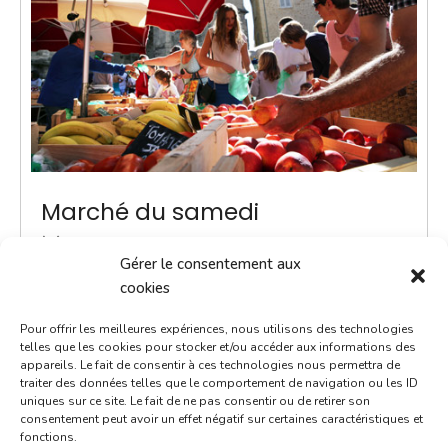
Marché du samedi
2 février 2030
Gérer le consentement aux
9h00 - 12h00
cookies
Place Notre-Dame
Pour offrir les meilleures expériences, nous utilisons des technologies
Marchés
telles que les cookies pour stocker et/ou accéder aux informations des
appareils. Le fait de consentir à ces technologies nous permettra de
traiter des données telles que le comportement de navigation ou les ID
Instauré en 2020, le marché du samedi est le
uniques sur ce site. Le fait de ne pas consentir ou de retirer son
rendez-vous incontournable du week-end. Voilà un
consentement peut avoir un effet négatif sur certaines caractéristiques et
fonctions.
moment convivial où l'on prend le temps d'échanger.