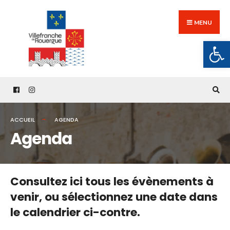
Search
Skip
for:
to
MENU
content
Ouv
ACCUEIL
AGENDA
Agenda
Consultez ici tous les évènements à
venir,
ou sélectionnez une date dans
le calendrier ci-contre.