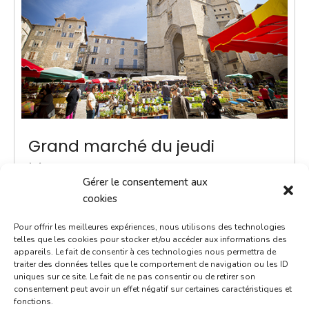
Grand marché du jeudi
18 janvier 2029
Gérer le consentement aux
8h00 - 13h00
cookies
Place Notre-Dame
Pour offrir les meilleures expériences, nous utilisons des technologies
Marchés
telles que les cookies pour stocker et/ou accéder aux informations des
appareils. Le fait de consentir à ces technologies nous permettra de
traiter des données telles que le comportement de navigation ou les ID
ACTUALITÉ - Une navette Bastibus gratuite pour le
uniques sur ce site. Le fait de ne pas consentir ou de retirer son
marché Chaque jeudi jusqu’à septembre, une navette
consentement peut avoir un effet négatif sur certaines caractéristiques et
fonctions.
Bastibus gratuite est mise en place par la Ville pour