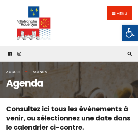
Search
Skip
for:
to
MENU
content
Ouv
ACCUEIL
AGENDA
Agenda
Consultez ici tous les évènements à
venir,
ou sélectionnez une date dans
le calendrier ci-contre.