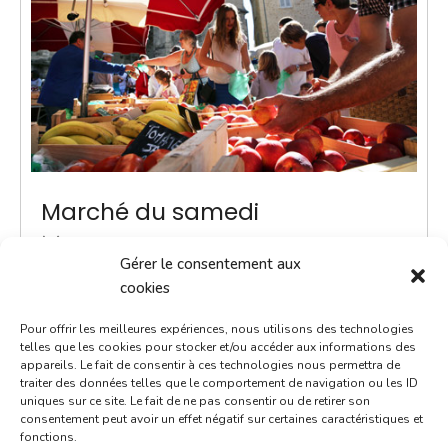
Marché du samedi
1 avril 2028
Gérer le consentement aux
9h00 - 12h00
cookies
Place Notre-Dame
Pour offrir les meilleures expériences, nous utilisons des technologies
Marchés
telles que les cookies pour stocker et/ou accéder aux informations des
appareils. Le fait de consentir à ces technologies nous permettra de
traiter des données telles que le comportement de navigation ou les ID
Instauré en 2020, le marché du samedi est le
uniques sur ce site. Le fait de ne pas consentir ou de retirer son
rendez-vous incontournable du week-end. Voilà un
consentement peut avoir un effet négatif sur certaines caractéristiques et
fonctions.
moment convivial où l'on prend le temps d'échanger.