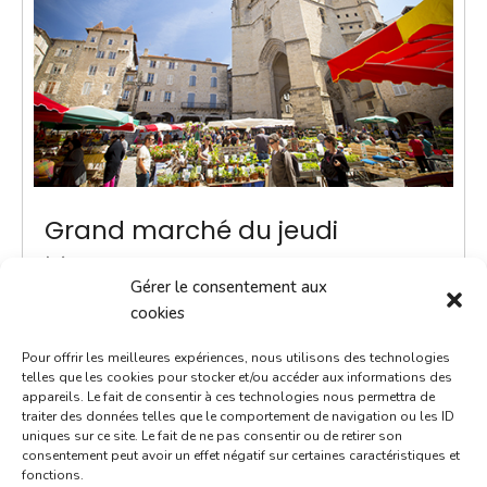
Grand marché du jeudi
17 février 2028
Gérer le consentement aux
8h00 - 13h00
cookies
Place Notre-Dame
Pour offrir les meilleures expériences, nous utilisons des technologies
Marchés
telles que les cookies pour stocker et/ou accéder aux informations des
appareils. Le fait de consentir à ces technologies nous permettra de
traiter des données telles que le comportement de navigation ou les ID
ACTUALITÉ - Une navette Bastibus gratuite pour le
uniques sur ce site. Le fait de ne pas consentir ou de retirer son
marché Chaque jeudi jusqu’à septembre, une navette
consentement peut avoir un effet négatif sur certaines caractéristiques et
fonctions.
Bastibus gratuite est mise en place par la Ville pour