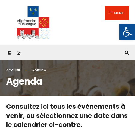
Search
Skip
for:
to
MENU
content
Ouv
ACCUEIL
AGENDA
Agenda
Consultez ici tous les évènements à
venir,
ou sélectionnez une date dans
le calendrier ci-contre.