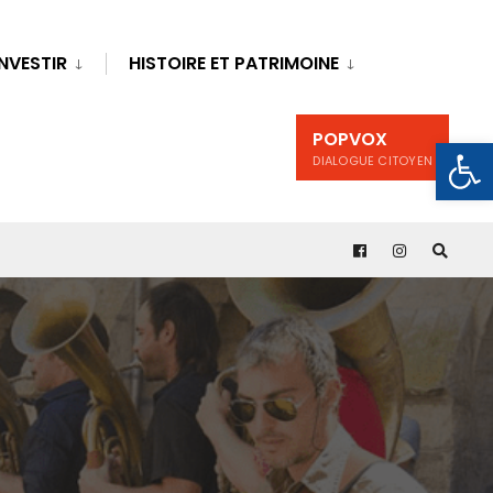
INVESTIR
HISTOIRE ET PATRIMOINE
POPVOX
Ouv
DIALOGUE CITOYEN