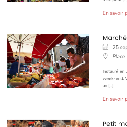
En savoir 
Marché
25 s
Place
Instauré en 
week-end. Vo
un [...]
En savoir 
Petit 