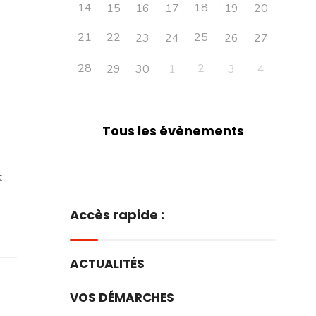
14
18
15
16
17
19
20
21
22
25
23
24
26
27
28
2
29
30
1
3
4
Tous les évènements
t
Accès rapide :
ACTUALITÉS
VOS DÉMARCHES