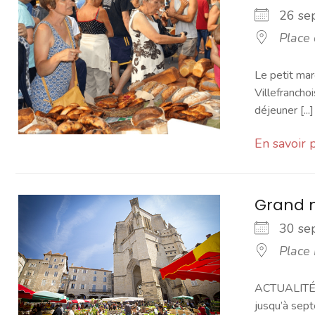
26 s
Place
Le petit mar
Villefranchoi
déjeuner [...]
En savoir 
Grand 
30 s
Place
ACTUALITÉ -
jusqu’à sept