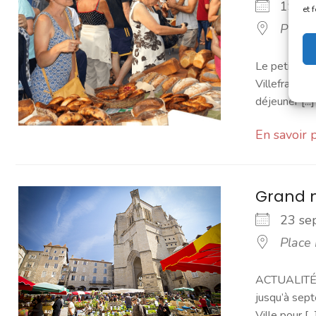
19 s
et 
Place
Le petit mar
Villefranchoi
déjeuner [...]
En savoir 
Grand 
23 s
Place
ACTUALITÉ -
jusqu’à sept
Ville pour [...