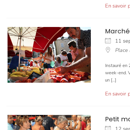
En savoir 
Marché
11 s
Place
Instauré en 
week-end. Vo
un [...]
En savoir 
Petit 
12 s