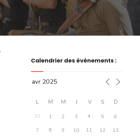
r
Calendrier des évènements :
L
M
M
J
V
S
D
31
4
1
2
3
5
6
8
11
7
9
10
12
13