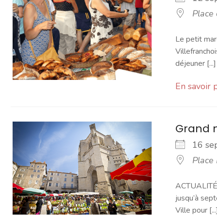
Place
Le petit mar
Villefranchoi
déjeuner [...]
En savoir 
Grand 
16 s
Place
ACTUALITÉ -
jusqu’à sept
Ville pour [...