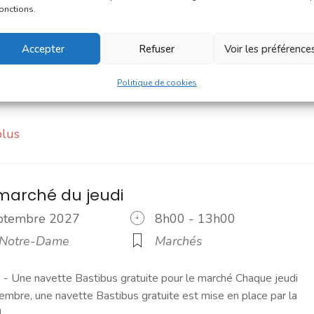
eptembre 2027
9h00 - 12h00
fonctions.
 de la République
Marchés
Accepter
Refuser
Voir les préférence
ché du dimanche est un moment de convivialité prisé des
s. C'est un petit marché où l'on trouve l'essentiel pour le petit
Politique de cookies
plus
marché du jeudi
eptembre 2027
8h00 - 13h00
 Notre-Dame
Marchés
 Une navette Bastibus gratuite pour le marché Chaque jeudi
embre, une navette Bastibus gratuite est mise en place par la
]