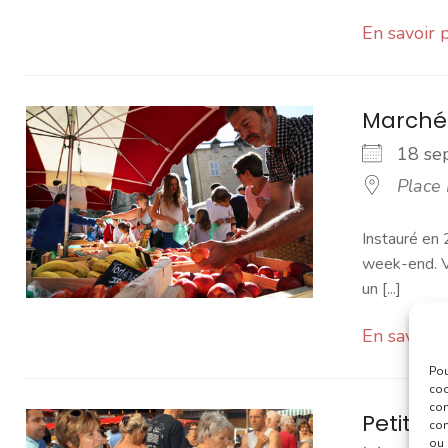
En savoir 
Marché
18 s
Place
Instauré en 
week-end. Vo
un [...]
En savoir 
Pou
coo
con
Petit 
com
ou 