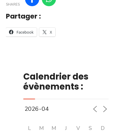
SHARES
Partager :
Facebook
X
Calendrier des
évènements :
L
M
M
J
V
S
D