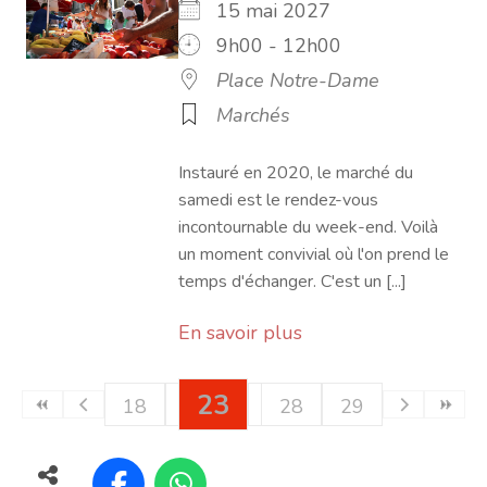
15 mai 2027
9h00 - 12h00
Place Notre-Dame
Marchés
Instauré en 2020, le marché du
samedi est le rendez-vous
incontournable du week-end. Voilà
un moment convivial où l'on prend le
temps d'échanger. C'est un [...]
En savoir plus
23
18
19
20
21
24
28
22
25
29
26
27