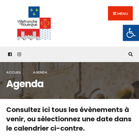
Search
Skip
for:
to
MENU
content
Ouv
ACCUEIL
AGENDA
Agenda
Consultez ici tous les évènements à
venir,
ou sélectionnez une date dans
le calendrier ci-contre.