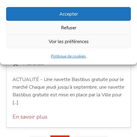
Accepter
Grand marché du jeudi
Refuser
22 avril 2027
Voir les préférences
8h00 - 13h00
Place Notre-Dame
Politique de cookies
Marchés
ACTUALITÉ - Une navette Bastibus gratuite pour le
marché Chaque jeudi jusqu’à septembre, une navette
Bastibus gratuite est mise en place par la Ville pour
[...]
En savoir plus