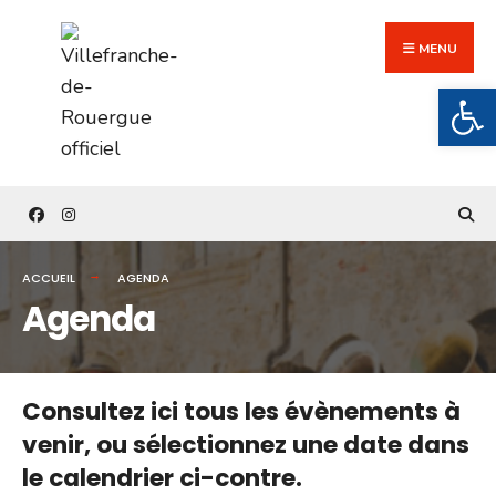
Search
Skip
for:
to
MENU
content
Ouv
ACCUEIL
AGENDA
Agenda
Consultez ici tous les évènements à
venir,
ou sélectionnez une date dans
le calendrier ci-contre.